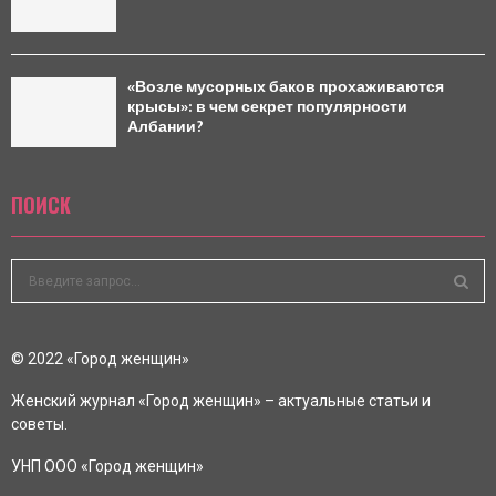
«Возле мусорных баков прохаживаются
крысы»: в чем секрет популярности
Албании?
ПОИСК
S
e
a
S
r
© 2022 «Город женщин»
c
E
h
Женский журнал «Город женщин» – актуальные статьи и
f
A
советы.
o
r
R
УНП ООО «Город женщин»
: