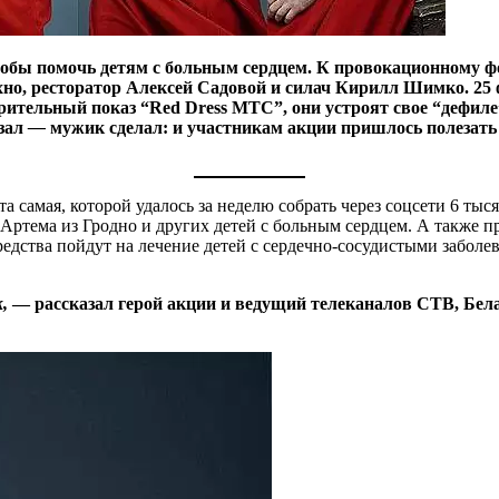
обы помочь детям с больным сердцем. К провокационному 
но, ресторатор Алексей Садовой и силач Кирилл Шимко. 25 ф
орительный показ “Red Dress МТС”, они устроят свое “дефиле
азал
—
мужик сделал: и участникам акции пришлось полезать
 та самая, которой удалось за неделю собрать через соцсети 6 т
 Артема из Гродно и других детей с больным сердцем. А также п
едства пойдут на лечение детей с сердечно-сосудистыми забол
k,
— рассказал герой акции и ведущий телеканалов СТВ, Бе