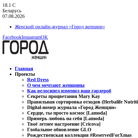
18.1
C
Беларусь
07.08.2026
Женский онлайн-журнал «Город женщин»
Facebook
Instagram
OK
Главная
Проекты
Red Dress
О чем мечтают женщины
Как велосипед изменил наш гардероб
Секреты процветания Mary Kay
Правильная сортировка отходов (Herbalife Nutriti
Digital-номер журнала «Город Женщин»
Сердце, ты просто космос [Lamoda]
Примерь любовь на себя [Lamoda]
Твоё летнее настроение [Cricova]
Глобальное обновление GLO
Рождественская коллекция #ReservedForXmas