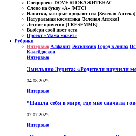
Спецпроект DOVE #ПОКАЖИТЕНАС
Слово на букву «А» [MTC]
Напитки, которые придают сил [Зеленая Аптека]
Натуральная косметика [Зеленая Аптека]
Летние прически [TRESEMME]
Выбери свой цвет лета
Проект «Мама может»
Рубрики
Интервью
Алфавит
Эксклюзив
Город в лицах
Пс
Калейдоскоп
Интервью
Эмильяно Зурита: «Родители научили ме
04.08.2025
Интервью
“Нашла себя в мире, где мне сначала го
07.07.2025
Интервью