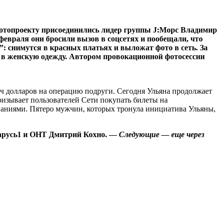
фотопроекту присоединились лидер группы J:Морс Владимир
евраля они бросили вызов в соцсетях и пообещали, что
”: снимутся в красных платьях и выложат фото в сеть. За
 в женскую одежду. Автором провокационной фотосессии
ысяч долларов на операцию подруги. Сегодня Ульяна продолжает
ризывает пользователей Сети покупать билеты на
еваниями. Пятеро мужчин, которых тронула инициатива Ульяны,
ларусь1 и ОНТ Дмитрий Кохно. —
Следующие
—
еще через