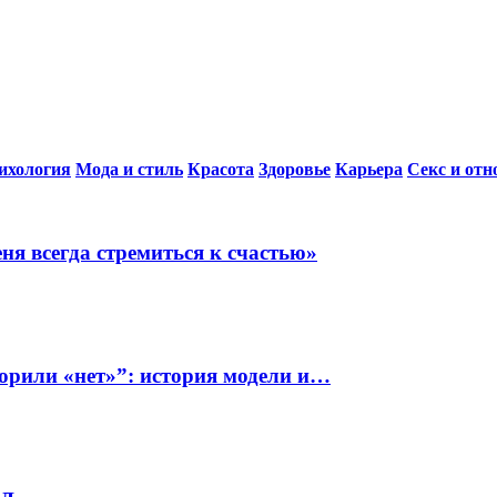
ихология
Мода и стиль
Красота
Здоровье
Карьера
Секс и от
ня всегда стремиться к счастью»
ворили «нет»”: история модели и…