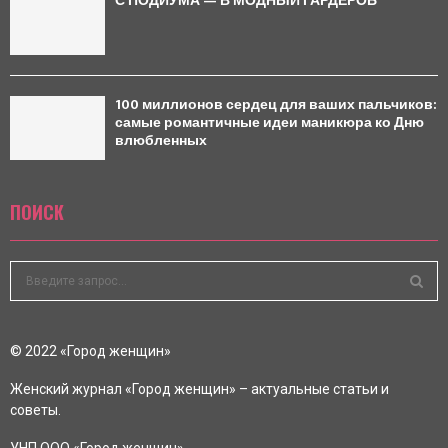
С ПОДИУМА — В МОДНЫЙ ГАРДЕРОБ
100 миллионов сердец для ваших пальчиков:
самые романтичные идеи маникюра ко Дню
влюбленных
ПОИСК
S
e
a
S
r
© 2022 «Город женщин»
c
E
h
Женский журнал «Город женщин» – актуальные статьи и
f
A
советы.
o
r
R
УНП ООО «Город женщин»